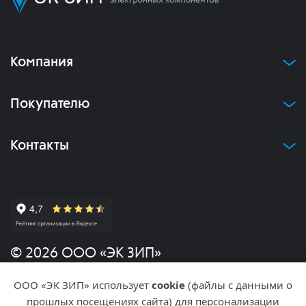
Компания
Покупателю
Контакты
© 2026 ООО «ЭК ЗИП»
ООО «ЭК ЗИП» использует
cookie
(файлы с данными о
Политика конфиденциальности
прошлых посещениях сайта) для персонализации