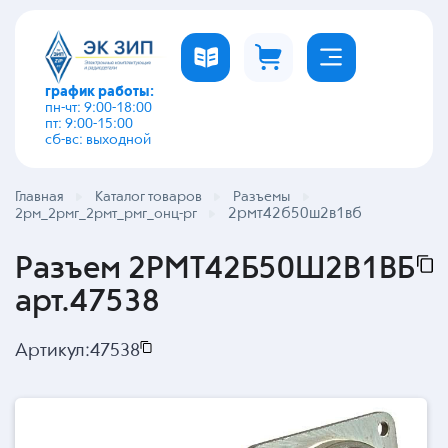
график работы:
пн-чт: 9:00-18:00
пт: 9:00-15:00
сб-вс: выходной
Главная
Каталог товаров
Разъемы
2рмт42б50ш2в1вб
2рм_2рмг_2рмт_рмг_онц-рг
Разъем 2РМТ42Б50Ш2В1ВБ
арт.47538
Артикул:
47538