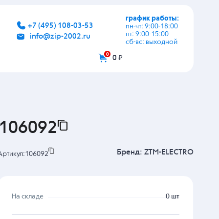
график работы:
+7 (495) 108-03-53
пн-чт: 9:00-18:00
пт: 9:00-15:00
info@zip-2002.ru
сб-вс: выходной
0
0 ₽
.106092
Бренд:
ZTM-ELECTRO
Артикул:
106092
На складе
0 шт