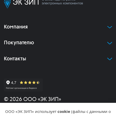
Компания
Покупателю
Контакты
© 2026 ООО «ЭК ЗИП»
ООО «ЭК ЗИП» использует
cookie
(файлы с данными о
Политика конфиденциальности