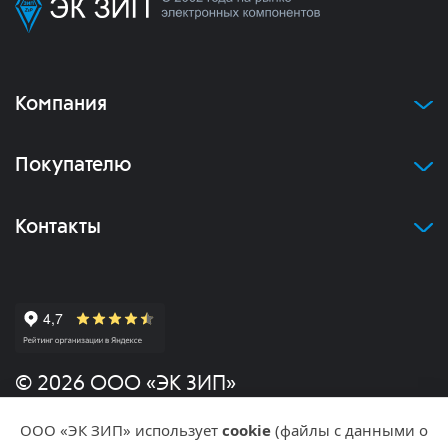
Компания
Покупателю
Контакты
© 2026 ООО «ЭК ЗИП»
ООО «ЭК ЗИП» использует
cookie
(файлы с данными о
Политика конфиденциальности