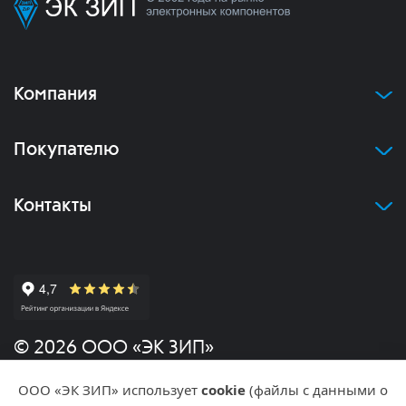
Компания
Покупателю
Контакты
© 2026 ООО «ЭК ЗИП»
ООО «ЭК ЗИП» использует
cookie
(файлы с данными о
Политика конфиденциальности