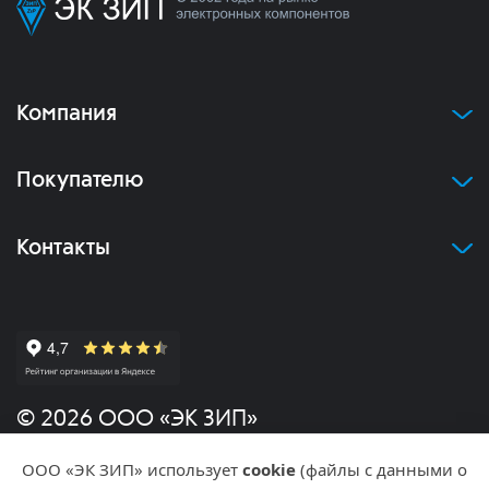
Компания
Покупателю
Контакты
© 2026 ООО «ЭК ЗИП»
ООО «ЭК ЗИП» использует
cookie
(файлы с данными о
Политика конфиденциальности