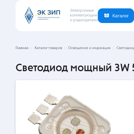
Электронные
комлектующие
и радиодетали
Каталог
Ваша отрасль
Новости
Компания
Главная
Каталог товаров
Освещение и индикация
Светодио
Светодиод мощный 3W 5