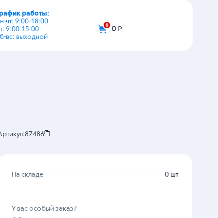
график работы:
+7 (495) 108-03-53
пн-чт: 9:00-18:00
пт: 9:00-15:00
info@zip-2002.ru
сб-вс: выходной
0
0 ₽
Артикул:
87486
На складе
0 шт