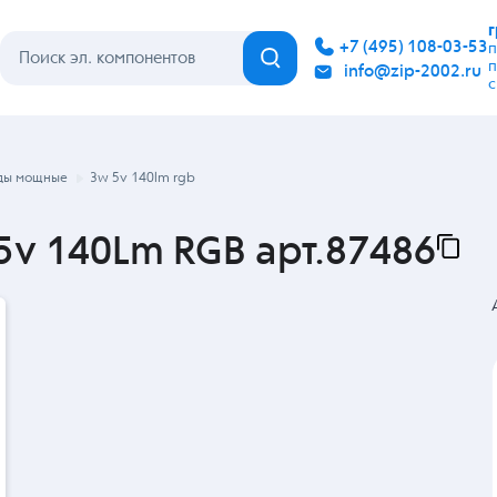
Каталог
Бренды
Гарантия
Покупателю
Контакты
ды мощные
3w 5v 140lm rgb
v 140Lm RGB арт.87486