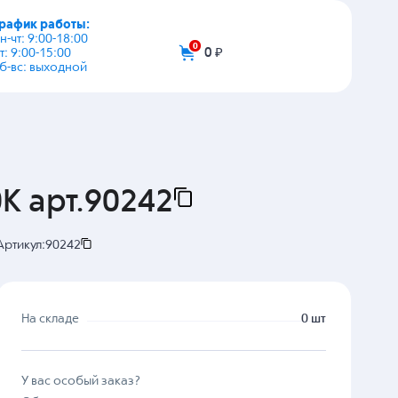
график работы:
+7 (495) 108-03-53
пн-чт: 9:00-18:00
пт: 9:00-15:00
info@zip-2002.ru
сб-вс: выходной
0
0 ₽
K арт.90242
Артикул:
90242
На складе
0 шт