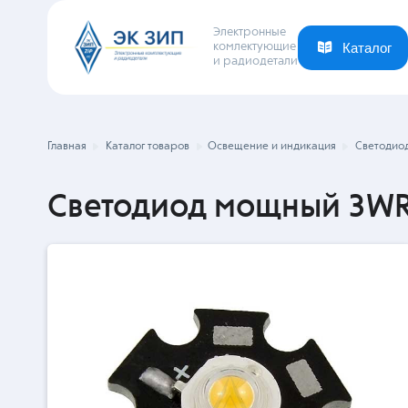
Электронные
комлектующие
и радиодетали
Каталог
Ваша отрасль
Новости
Компания
Главная
Каталог товаров
Освещение и индикация
Светодио
Светодиод мощный 3WR 