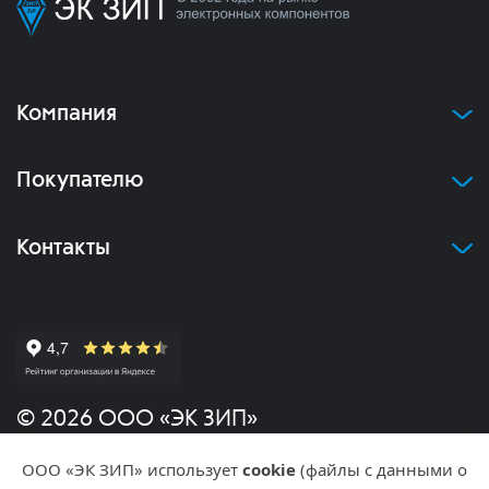
Компания
Покупателю
Контакты
© 2026 ООО «ЭК ЗИП»
ООО «ЭК ЗИП» использует
cookie
(файлы с данными о
Политика конфиденциальности