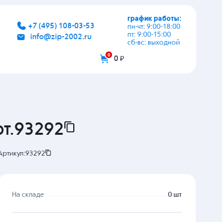
график работы:
+7 (495) 108-03-53
пн-чт: 9:00-18:00
пт: 9:00-15:00
info@zip-2002.ru
сб-вс: выходной
0
0 ₽
т.93292
Артикул:
93292
На складе
0 шт