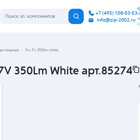
Каталог
Бренды
Гарантия
Покупателю
Контакты
ды мощные
5w 7v 350lm white
V 350Lm White арт.85274