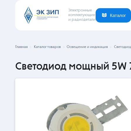
Электронные
комлектующие
и радиодетали
Каталог
Ваша отрасль
Новости
Компания
Главная
Каталог товаров
Освещение и индикация
Светодио
Светодиод мощный 5W 7