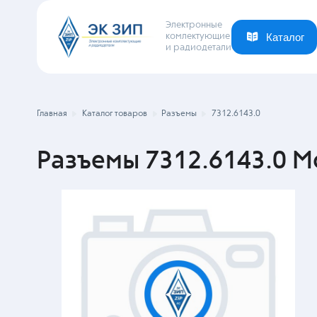
Электронные
комлектующие
и радиодетали
Каталог
Ваша отрасль
Новости
Компания
Главная
Каталог товаров
Разъемы
7312.6143.0
Разъемы 7312.6143.0 M