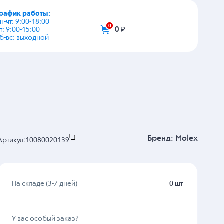
график работы:
+7 (495) 108-03-53
пн-чт: 9:00-18:00
пт: 9:00-15:00
info@zip-2002.ru
сб-вс: выходной
0
0 ₽
Бренд:
Molex
Артикул:
10080020139
На складе (3-7 дней)
0 шт