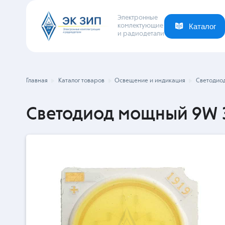
Электронные
комлектующие
и радиодетали
Каталог
Ваша отрасль
Новости
Компания
Главная
Каталог товаров
Освещение и индикация
Светодио
Светодиод мощный 9W 