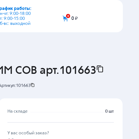
график работы:
+7 (495) 108-03-53
пн-чт: 9:00-18:00
пт: 9:00-15:00
info@zip-2002.ru
сб-вс: выходной
0
0 ₽
MM COB арт.101663
Артикул:
101663
На складе
0 шт