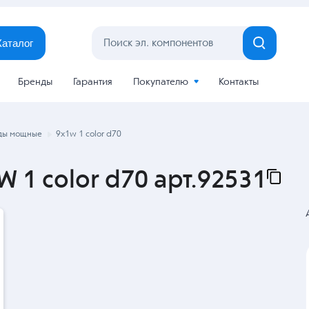
Каталог
Бренды
Гарантия
Покупателю
Контакты
ды мощные
9x1w 1 color d70
 1 color d70 арт.92531