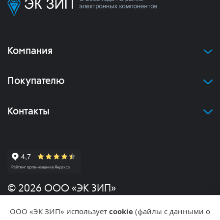
Компания
Покупателю
Контакты
© 2026 ООО «ЭК ЗИП»
ООО «ЭК ЗИП» использует
cookie
(файлы с данными о
Политика конфиденциальности