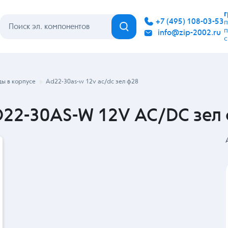
Каталог
Бренды
Гарантия
Покупателю
Контакты
ы в корпусе
Ad22-30as-w 12v ac/dc зел ф28
D22-30AS-W 12V AC/DC зел 