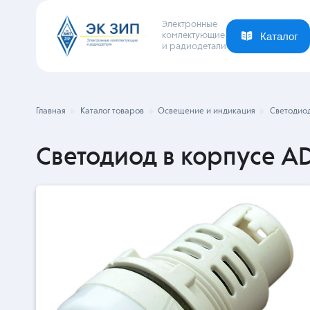
Электронные
комлектующие
и радиодетали
Каталог
Ваша отрасль
Новости
Компания
Главная
Каталог товаров
Освещение и индикация
Светодиод
Светодиод в корпусе A