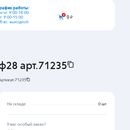
график работы:
+7 (495) 108-03-53
пн-чт: 9:00-18:00
пт: 9:00-15:00
info@zip-2002.ru
сб-вс: выходной
0
0 ₽
ф28 арт.71235
Артикул:
71235
На складе
0 шт