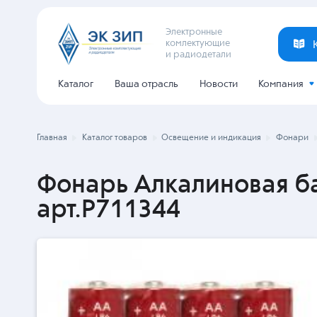
Электронные
комлектующие
и радиодетали
Каталог
Ваша отрасль
Новости
Компания
Главная
Каталог товаров
Освещение и индикация
Фонари
Фонарь Алкалиновая ба
арт.P711344