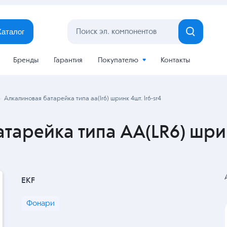
Каталог
Бренды
Гарантия
Покупателю
Контакты
Алкалиновая батарейка типа аа(lr6) шринк 4шт. lr6-sr4
тарейка типа АА(LR6) шрин
EKF
Фонари