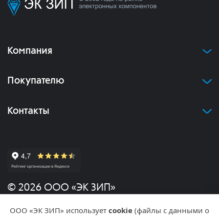
Компания
Покупателю
Контакты
© 2026 ООО «ЭК ЗИП»
ООО «ЭК ЗИП» использует
cookie
(файлы с данными о
Политика конфиденциальности