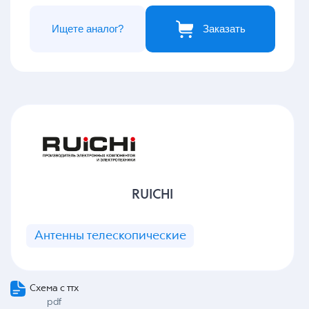
Ищете аналог?
Заказать
RUICHI
Антенны телескопические
Схема с ттх
pdf