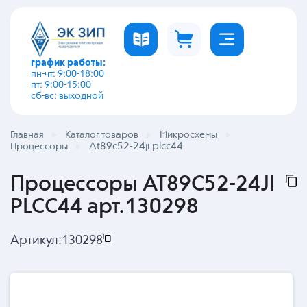
график работы:
пн-чт: 9:00-18:00
пт: 9:00-15:00
сб-вс: выходной
Главная
Каталог товаров
Микросхемы
At89c52-24ji plcc44
Процессоры
Процессоры AT89C52-24JI
PLCC44 арт.130298
Артикул:
130298