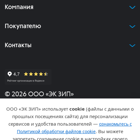
Компания
Покупателю
Контакты
© 2026 ООО «ЭК ЗИП»
ООО «ЭК ЗИП» использует
cookie
(файлы с данными о
Политика конфиденциальности
прошлых посещениях сайта) для персонализации
сервисов и удобства пользователей —
ознакомьтесь с
Разработка и продвижение
. Вы можете
Политикой обработки файлов cookie
запретить сохранение cookie в настройках своего