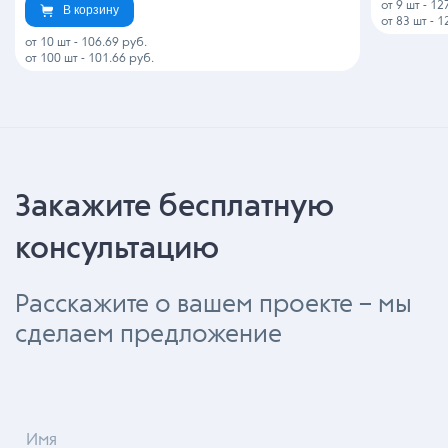
от 9 шт
-
12
В корзину
от 83 шт
-
1
от 10 шт
-
106.69 руб.
от 100 шт
-
101.66 руб.
Закажите бесплатную
консультацию
Расскажите о вашем проекте – мы
сделаем предложение
Имя