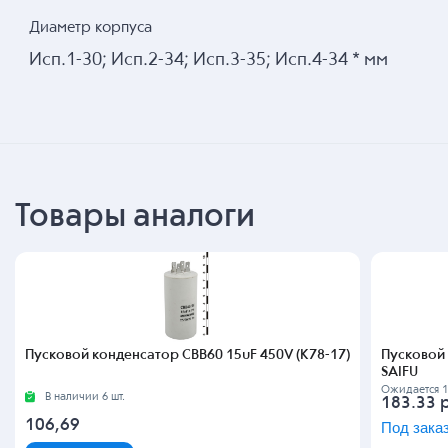
Диаметр корпуса
Исп.1-30; Исп.2-34; Исп.3-35; Исп.4-34 * мм
Товары аналоги
Пусковой конденсатор CBB60 15uF 450V (К78-17)
Пусковой 
SAIFU
Ожидается 1
В наличии 6 шт.
183.33
106,69
Под зака