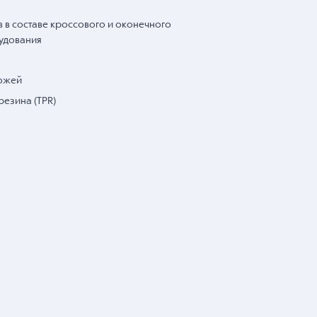
 в составе кроссового и оконечного
удования
ножей
резина (TPR)