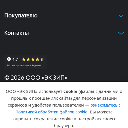
Покупателю
Контакты
© 2026 ООО «ЭК ЗИП»
ООО «ЭК ЗИП» использует
cookie
(файлы с данными о
Политика конфиденциальности
прошлых посещениях сайта) для персонализации
сервисов и удобства пользователей —
ознакомьтесь с
Разработка и продвижение
. Вы можете
Политикой обработки файлов cookie
запретить сохранение cookie в настройках своего
браузера.