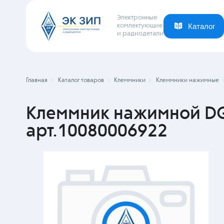
Электронные
комлектующие
и радиодетали
Каталог
Ваша отрасль
Новости
Компания
Главная
Каталог товаров
Клеммники
Клеммники нажимные
Клеммник нажимной DG
арт.10080006922