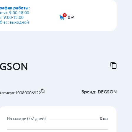
график работы:
+7 (495) 108-03-53
пн-чт: 9:00-18:00
пт: 9:00-15:00
info@zip-2002.ru
сб-вс: выходной
0
0 ₽
EGSON
Бренд:
DEGSON
Артикул:
10080006922
На складе (3-7 дней)
0 шт