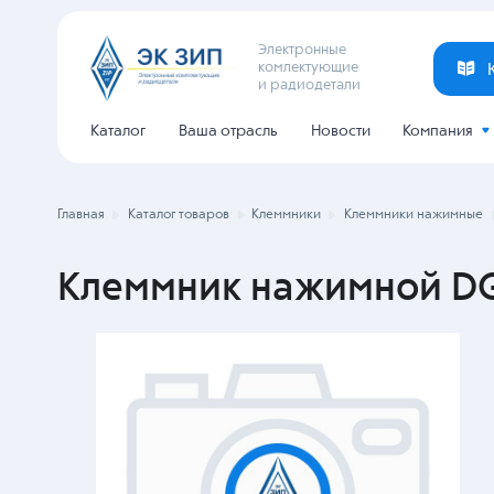
Электронные
комлектующие
и радиодетали
Каталог
Ваша отрасль
Новости
Компания
Главная
Каталог товаров
Клеммники
Клеммники нажимные
Клеммник нажимной DG2