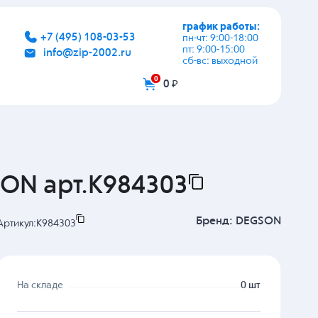
график работы:
+7 (495) 108-03-53
пн-чт: 9:00-18:00
пт: 9:00-15:00
info@zip-2002.ru
сб-вс: выходной
0
0 ₽
ON арт.K984303
Бренд:
DEGSON
Артикул:
K984303
На складе
0 шт