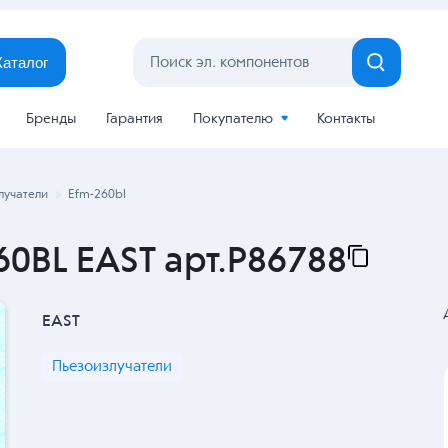
Каталог
Бренды
Гарантия
Покупателю
Контакты
лучатели
Efm-260bl
60BL EAST арт.P86788
EAST
Пьезоизлучатели