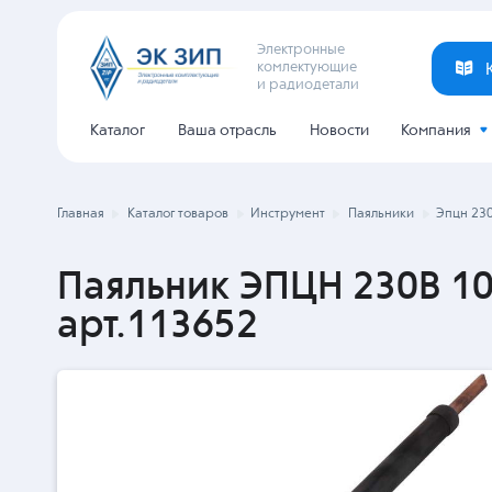
Электронные
комлектующие
и радиодетали
Каталог
Ваша отрасль
Новости
Компания
Главная
Каталог товаров
Инструмент
Паяльники
Эпцн 230
Паяльник ЭПЦН 230В 1
арт.113652