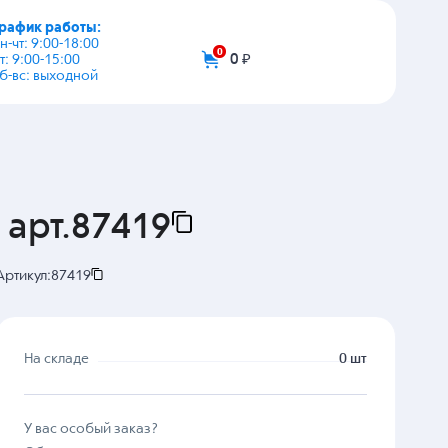
график работы:
+7 (495) 108-03-53
пн-чт: 9:00-18:00
пт: 9:00-15:00
info@zip-2002.ru
сб-вс: выходной
0
0 ₽
 арт.87419
Артикул:
87419
На складе
0 шт