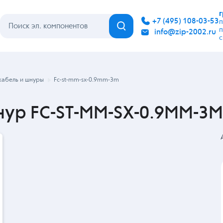
Каталог
Бренды
Гарантия
Покупателю
Контакты
кабель и шнуры
Fc-st-mm-sx-0.9mm-3m
нур FC-ST-MM-SX-0.9MM-3M