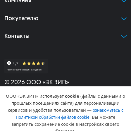
Компания
Покупателю
Контакты
© 2026 ООО «ЭК ЗИП»
ООО «ЭК ЗИП» использует
cookie
(файлы с данными о
Политика конфиденциальности
прошлых посещениях сайта) для персонализации
сервисов и удобства пользователей —
ознакомьтесь с
Разработка и продвижение
. Вы можете
Политикой обработки файлов cookie
запретить сохранение cookie в настройках своего