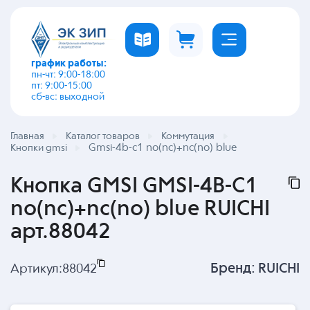
график работы:
пн-чт: 9:00-18:00
пт: 9:00-15:00
сб-вс: выходной
Главная
Каталог товаров
Коммутация
Gmsi-4b-c1 no(nc)+nc(no) blue
Кнопки gmsi
Кнопка GMSI GMSI-4B-C1
no(nc)+nc(no) blue RUICHI
арт.88042
Бренд:
RUICHI
Артикул:
88042