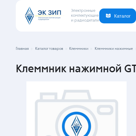
Электронные
комлектующие
и радиодетали
Каталог
Ваша отрасль
Новости
Компания
Главная
Каталог товаров
Клеммники
Клеммники нажимные
Клеммник нажимной GT1