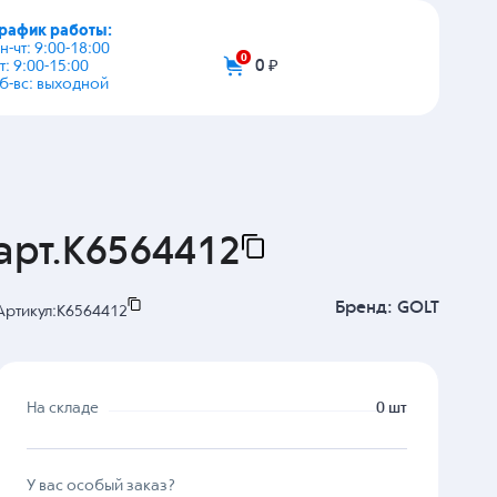
график работы:
+7 (495) 108-03-53
пн-чт: 9:00-18:00
пт: 9:00-15:00
info@zip-2002.ru
сб-вс: выходной
0
0 ₽
арт.K6564412
Бренд:
GOLT
Артикул:
K6564412
На складе
0 шт