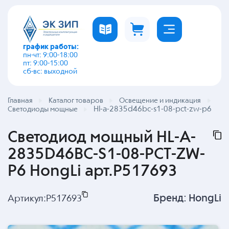
график работы:
пн-чт: 9:00-18:00
пт: 9:00-15:00
сб-вс: выходной
Главная
Каталог товаров
Освещение и индикация
Hl-a-2835d46bc-s1-08-pct-zw-p6
Светодиоды мощные
Светодиод мощный HL-A-
2835D46BC-S1-08-PCT-ZW-
P6 HongLi арт.P517693
Бренд:
HongLi
Артикул:
P517693