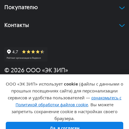
Покупателю
Контакты
© 2026 ООО «ЭК ЗИП»
ООО «ЭК ЗИП» использует
cookie
(файлы с данными о
Политика конфиденциальности
прошлых посещениях сайта) для персонализации
сервисов и удобства пользователей —
ознакомьтесь с
Разработка и продвижение
. Вы можете
Политикой обработки файлов cookie
запретить сохранение cookie в настройках своего
браузера.
Да, я согласен