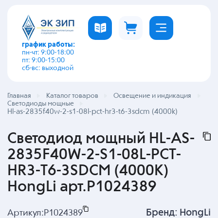
график работы:
пн-чт: 9:00-18:00
пт: 9:00-15:00
сб-вс: выходной
Главная
Каталог товаров
Освещение и индикация
Светодиоды мощные
Hl-as-2835f40w-2-s1-08l-pct-hr3-t6-3sdcm (4000k)
Светодиод мощный HL-AS-
2835F40W-2-S1-08L-PCT-
HR3-T6-3SDCM (4000K)
HongLi арт.P1024389
Бренд:
HongLi
Артикул:
P1024389