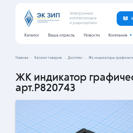
Электронные
комлектующие
и радиодетали
Каталог
Ваша отрасль
Новости
Компания
Главная
Каталог товаров
Дисплеи
Жк индикаторы графичес
ЖК индикатор графиче
арт.P820743