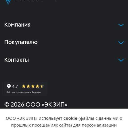
Компания
Покупателю
Контакты
© 2026 ООО «ЭК ЗИП»
ООО «ЭК ЗИП» использует
cookie
(файлы с данными о
Политика конфиденциальности
прошлых посещениях сайта) для персонализации