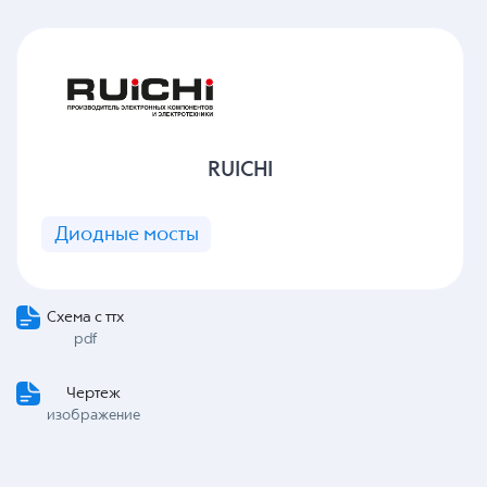
RUICHI
Диодные мосты
Схема с ттх
pdf
Чертеж
изображение