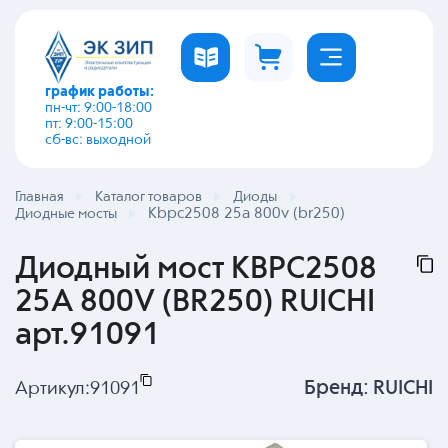
график работы:
пн-чт: 9:00-18:00
пт: 9:00-15:00
сб-вс: выходной
Главная
Каталог товаров
Диоды
Kbpc2508 25a 800v (br250)
Диодные мосты
Диодный мост KBPC2508
25A 800V (BR250) RUICHI
арт.91091
Бренд:
RUICHI
Артикул:
91091