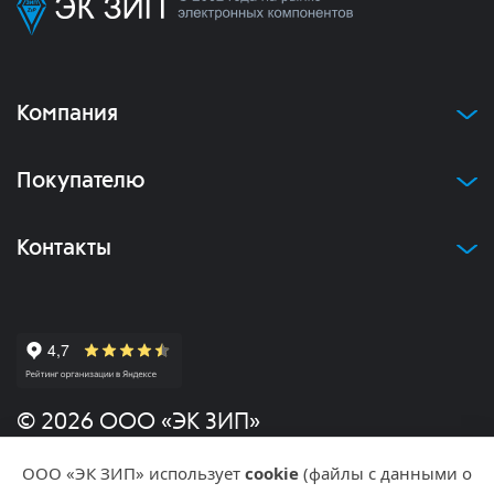
Компания
Покупателю
Контакты
© 2026 ООО «ЭК ЗИП»
ООО «ЭК ЗИП» использует
cookie
(файлы с данными о
Политика конфиденциальности