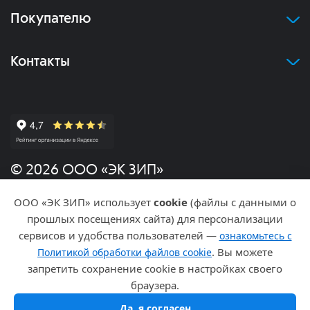
Покупателю
Контакты
© 2026 ООО «ЭК ЗИП»
ООО «ЭК ЗИП» использует
cookie
(файлы с данными о
Политика конфиденциальности
прошлых посещениях сайта) для персонализации
сервисов и удобства пользователей —
ознакомьтесь с
Разработка и продвижение
. Вы можете
Политикой обработки файлов cookie
запретить сохранение cookie в настройках своего
браузера.
Да, я согласен