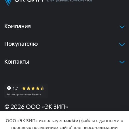
Компания
Покупателю
Контакты
© 2026 ООО «ЭК ЗИП»
ООО «ЭК ЗИП» использует
cookie
(файлы с данными о
Политика конфиденциальности
прошлых посещениях сайта) для персонализации