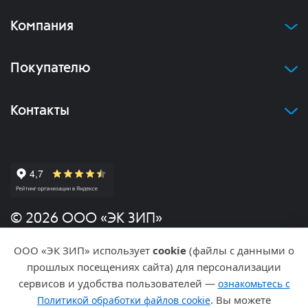
Компания
Покупателю
Контакты
© 2026 ООО «ЭК ЗИП»
ООО «ЭК ЗИП» использует
cookie
(файлы с данными о
Политика конфиденциальности
прошлых посещениях сайта) для персонализации
сервисов и удобства пользователей —
ознакомьтесь с
Разработка и продвижение
. Вы можете
Политикой обработки файлов cookie