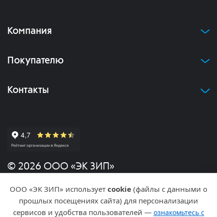
Компания
Покупателю
Контакты
© 2026 ООО «ЭК ЗИП»
ООО «ЭК ЗИП» использует
cookie
(файлы с данными о
Политика конфиденциальности
прошлых посещениях сайта) для персонализации
сервисов и удобства пользователей —
ознакомьтесь с
Разработка и продвижение