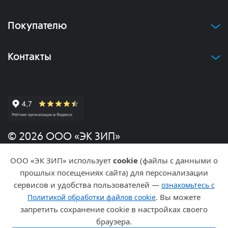
Покупателю
Контакты
© 2026 ООО «ЭК ЗИП»
ООО «ЭК ЗИП» использует
cookie
(файлы с данными о
Политика конфиденциальности
прошлых посещениях сайта) для персонализации
сервисов и удобства пользователей —
ознакомьтесь с
Разработка и продвижение
. Вы можете
Политикой обработки файлов cookie
запретить сохранение cookie в настройках своего
браузера.