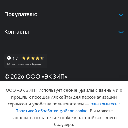
Покупателю
Контакты
© 2026 ООО «ЭК ЗИП»
ООО «ЭК ЗИП» использует
cookie
(файлы с данными о
Политика конфиденциальности
прошлых посещениях сайта) для персонализации
сервисов и удобства пользователей —
ознакомьтесь с
Разработка и продвижение
. Вы можете
Политикой обработки файлов cookie
запретить сохранение cookie в настройках своего
браузера.