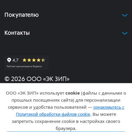
Покупателю
Контакты
© 2026 ООО «ЭК ЗИП»
ООО «ЭК ЗИП» использует
cookie
(файлы с данными о
Политика конфиденциальности
прошлых посещениях сайта) для персонализации
сервисов и удобства пользователей —
ознакомьтесь с
Разработка и продвижение
. Вы можете
Политикой обработки файлов cookie
запретить сохранение cookie в настройках своего
браузера.