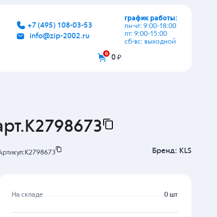
график работы:
+7 (495) 108-03-53
пн-чт: 9:00-18:00
пт: 9:00-15:00
info@zip-2002.ru
сб-вс: выходной
0
0 ₽
арт.K2798673
Бренд:
KLS
Артикул:
K2798673
На складе
0 шт