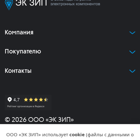
Компания
Покупателю
Контакты
© 2026 ООО «ЭК ЗИП»
ООО «ЭК ЗИП» использует
cookie
(файлы с данными о
Политика конфиденциальности