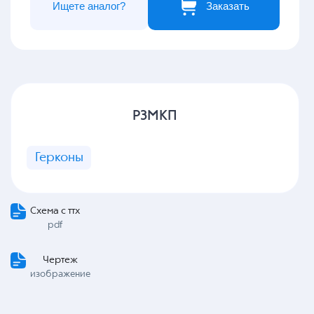
Ищете аналог?
Заказать
РЗМКП
Герконы
Схема с ттх
pdf
Чертеж
изображение