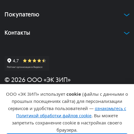
Покупателю
Контакты
© 2026 ООО «ЭК ЗИП»
ООО «ЭК ЗИП» использует
cookie
(файлы с данными о
Политика конфиденциальности
прошлых посещениях сайта) для персонализации
сервисов и удобства пользователей —
ознакомьтесь с
Разработка и продвижение
. Вы можете
Политикой обработки файлов cookie
запретить сохранение cookie в настройках своего
браузера.