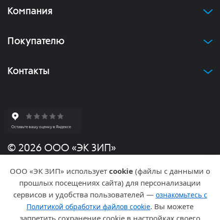
Компания
Покупателю
Контакты
© 2026 ООО «ЭК ЗИП»
ООО «ЭК ЗИП» использует
cookie
(файлы с данными о
Политика конфиденциальности
прошлых посещениях сайта) для персонализации
сервисов и удобства пользователей —
ознакомьтесь с
Разработка и продвижение
. Вы можете
Политикой обработки файлов cookie
запретить сохранение cookie в настройках своего